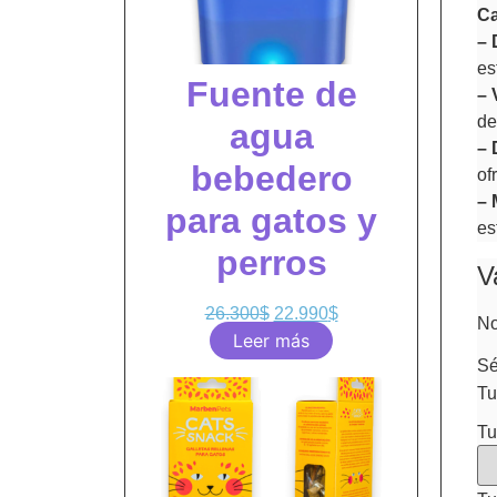
Ca
– 
es
Fuente de
– 
de
agua
– 
bebedero
of
– 
para gatos y
es
perros
V
26.300
$
22.990
$
No
Leer más
Sé
Tu
Tu