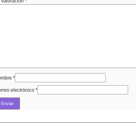
 valoración
*
ombre
*
rreo electrónico
*