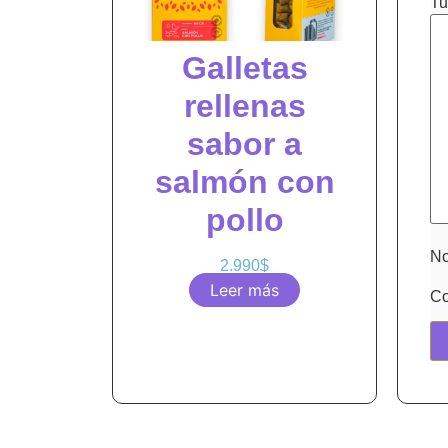
Tu
Galletas
rellenas
sabor a
salmón con
pollo
N
2.990
$
Leer más
Co