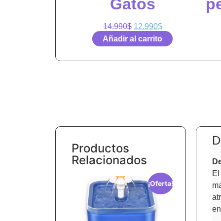
Gatos
p
14.990
$
12.990
$
Añadir al carrito
D
Productos
Relacionados
De
El
¡Oferta!
ma
at
en