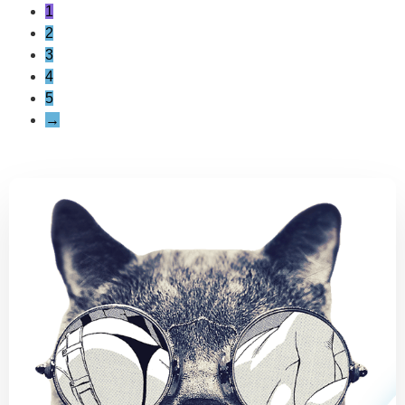
1
2
3
4
5
→