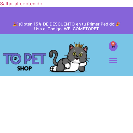
Saltar al contenido
🎉 ¡Obtén 15% DE DESCUENTO en tu Primer Pedido!🎉
Usa el Código: WELCOMETOPET
0