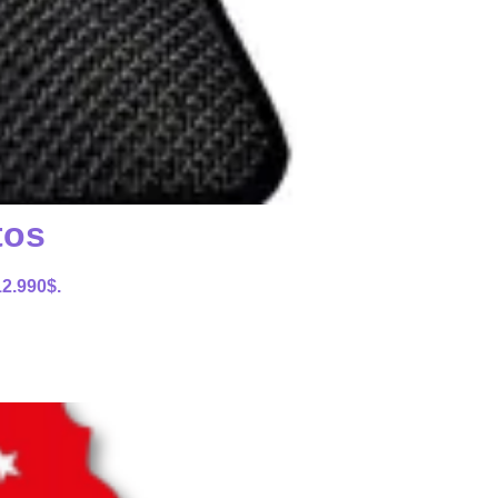
tos
12.990$.