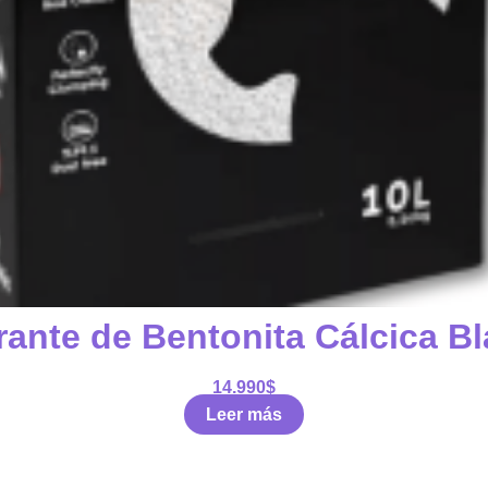
ante de Bentonita Cálcica B
14.990
$
Leer más