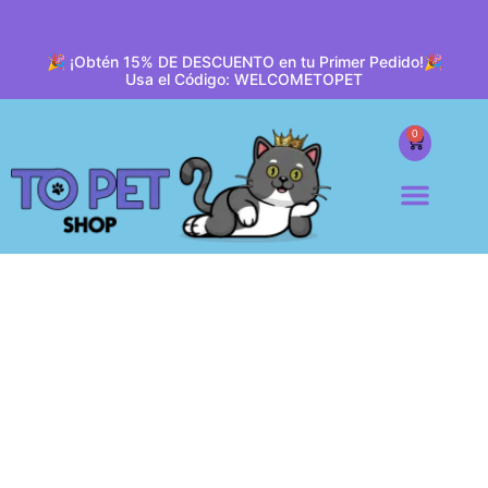
🎉 ¡Obtén 15% DE DESCUENTO en tu Primer Pedido!🎉
Usa el Código: WELCOMETOPET
0