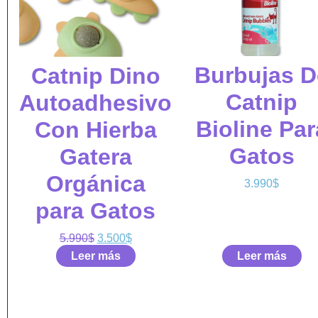
Burbujas D
Catnip Dino
Catnip
Autoadhesivo
Bioline Par
Con Hierba
Gatos
Gatera
Orgánica
3.990
$
para Gatos
5.990
$
3.500
$
Leer más
Leer más