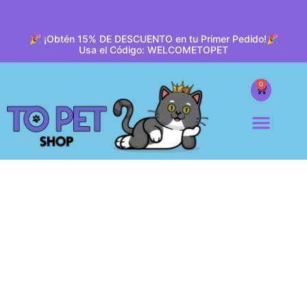
🎉 ¡Obtén 15% DE DESCUENTO en tu Primer Pedido!🎉
Usa el Código: WELCOMETOPET
0