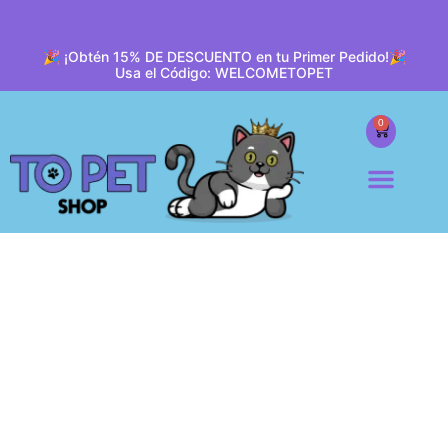
🎉 ¡Obtén 15% DE DESCUENTO en tu Primer Pedido!🎉
Usa el Código: WELCOMETOPET
0