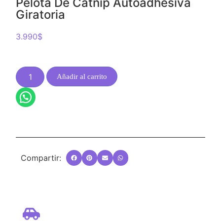
Pelota De Catnip Autoadhesiva
Giratoria
3.990
$
Añadir al carrito
Compartir: