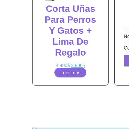
Corta Uñas
Para Perros
Y Gatos +
N
Lima De
Co
Regalo
4.990
$
2.990
$
Leer más