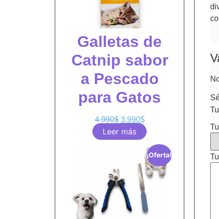
di
co
Galletas de
V
Catnip sabor
a Pescado
No
para Gatos
Sé
Tu
4.990
$
3.990
$
Tu
Leer más
¡Oferta!
Tu