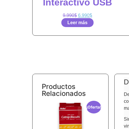
Interactivo USB
9.990
$
6.990
$
Leer más
D
Productos
Relacionados
De
co
¡Oferta!
ma
Si
vi