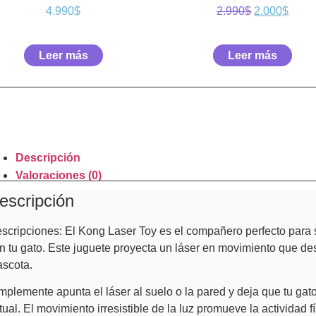
4.990
$
2.990
$
2.000
$
Leer más
Leer más
Descripción
Valoraciones (0)
escripción
scripciones: El Kong Laser Toy es el compañero perfecto para s
n tu gato. Este juguete proyecta un láser en movimiento que desp
scota.
mplemente apunta el láser al suelo o la pared y deja que tu gato
rtual. El movimiento irresistible de la luz promueve la actividad f