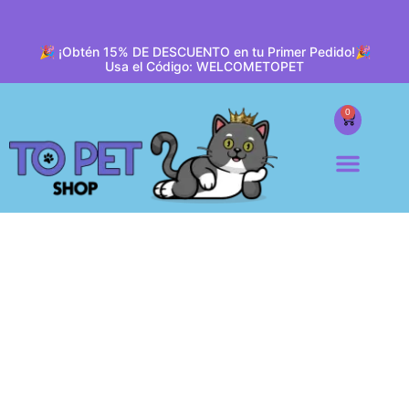
🎉 ¡Obtén 15% DE DESCUENTO en tu Primer Pedido!🎉
Usa el Código: WELCOMETOPET
0