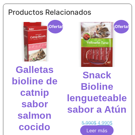
Productos Relacionados
¡Oferta!
¡Oferta!
Galletas
Snack
bioline de
Bioline
catnip
lengueteable
sabor
sabor a Atún
salmon
5.990
$
4.990
$
cocido
Leer más