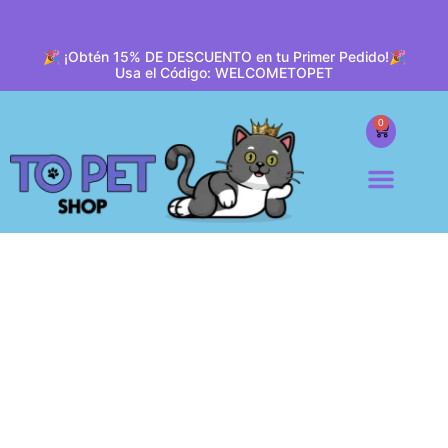
🎉 ¡Obtén 15% DE DESCUENTO en tu Primer Pedido!🎉
Usa el Código: WELCOMETOPET
0