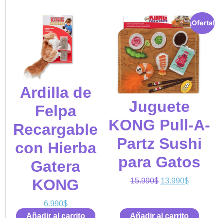
¡Oferta!
Ardilla de
Juguete
Felpa
KONG Pull-A-
Recargable
Partz Sushi
con Hierba
para Gatos
Gatera
KONG
15.990
$
13.990
$
6.990
$
Añadir al carrito
Añadir al carrito