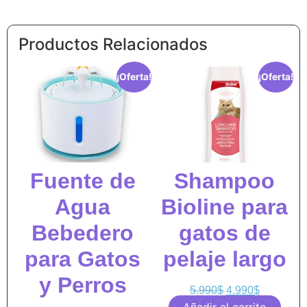
Productos Relacionados
¡Oferta!
¡Oferta!
Fuente de
Shampoo
Agua
Bioline para
Bebedero
gatos de
para Gatos
pelaje largo
y Perros
5.990
$
4.990
$