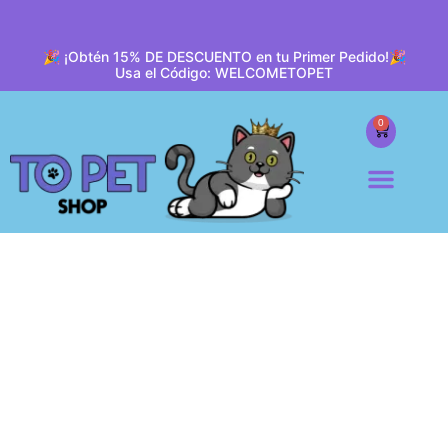
🎉 ¡Obtén 15% DE DESCUENTO en tu Primer Pedido!🎉
Usa el Código: WELCOMETOPET
0