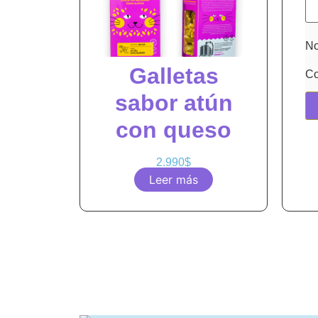
N
Galletas
Co
sabor atún
con queso
2.990
$
Leer más