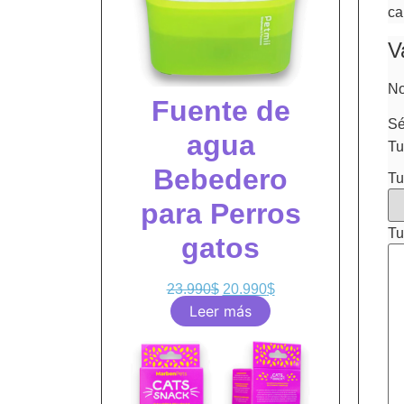
ca
V
No
Fuente de
Sé
agua
Tu
Bebedero
Tu
para Perros
Tu
gatos
23.990
$
20.990
$
Leer más