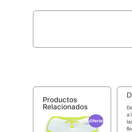
D
Productos
Relacionados
De
a 
¡Oferta!
la
fl