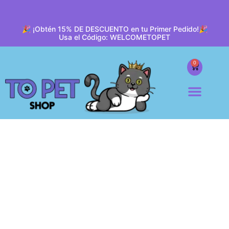
🎉 ¡Obtén 15% DE DESCUENTO en tu Primer Pedido!🎉
Usa el Código: WELCOMETOPET
0