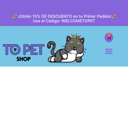
🎉 ¡Obtén 15% DE DESCUENTO en tu Primer Pedido!🎉
Usa el Código: WELCOMETOPET
0