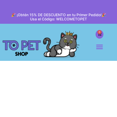
🎉 ¡Obtén 15% DE DESCUENTO en tu Primer Pedido!🎉
Usa el Código: WELCOMETOPET
0