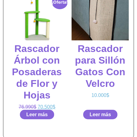
¡Oferta!
Rascador
Rascador
Árbol con
para Sillón
Posaderas
Gatos Con
de Flor y
Velcro
Hojas
10.000
$
76.990
$
70.500
$
Leer más
Leer más