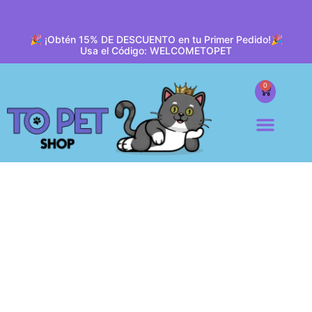
🎉 ¡Obtén 15% DE DESCUENTO en tu Primer Pedido!🎉
Usa el Código: WELCOMETOPET
0