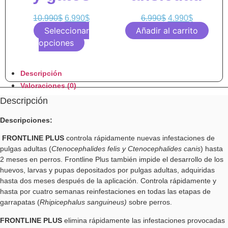
10.990
$
6.990
$
6.990
$
4.990
$
Seleccionar
Añadir al carrito
opciones
Descripción
Valoraciones (0)
Descripción
Descripciones:
FRONTLINE PLUS
controla rápidamente nuevas infestaciones de
pulgas adultas (
Ctenocephalides felis y Ctenocephalides canis
) hasta
2 meses en perros.
Frontline Plus
también impide el desarrollo de los
huevos, larvas y pupas depositados por pulgas adultas, adquiridas
hasta dos meses después de la aplicación. C
ontrola rápidamente y
hasta por cuatro semanas reinfestaciones en todas las etapas de
garrapatas (
Rhipicephalus sanguineus)
sobre perros.
FRONTLINE PLUS
elimina rápidamente las infestaciones provocadas