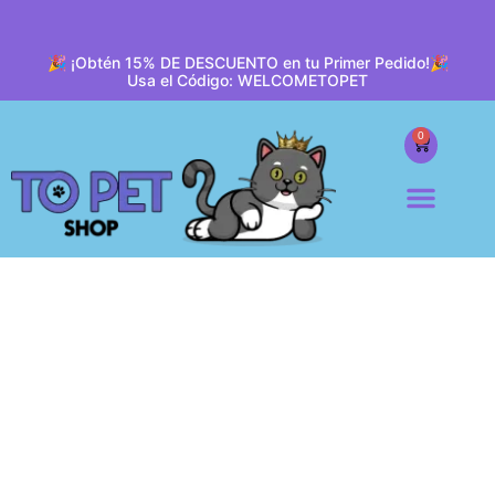
🎉 ¡Obtén 15% DE DESCUENTO en tu Primer Pedido!🎉
Usa el Código: WELCOMETOPET
0