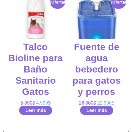
¡Oferta!
¡Oferta!
Talco
Fuente de
Bioline para
agua
Baño
bebedero
Sanitario
para gatos
Gatos
y perros
5.990
$
4.990
$
26.300
$
22.990
$
Leer más
Leer más