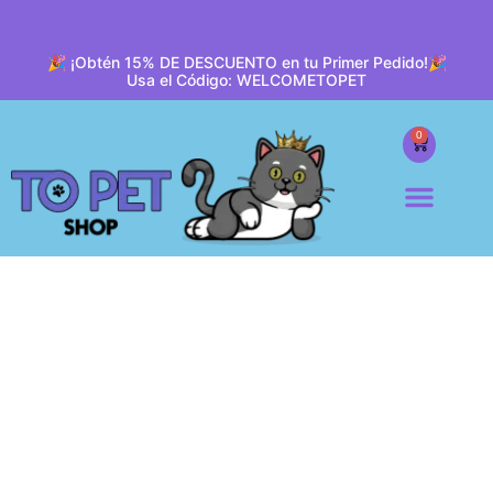
🎉 ¡Obtén 15% DE DESCUENTO en tu Primer Pedido!🎉
Usa el Código: WELCOMETOPET
0