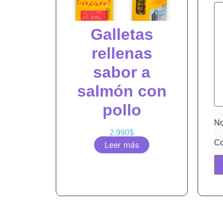
Galletas
rellenas
sabor a
salmón con
pollo
N
2.990
$
Co
Leer más