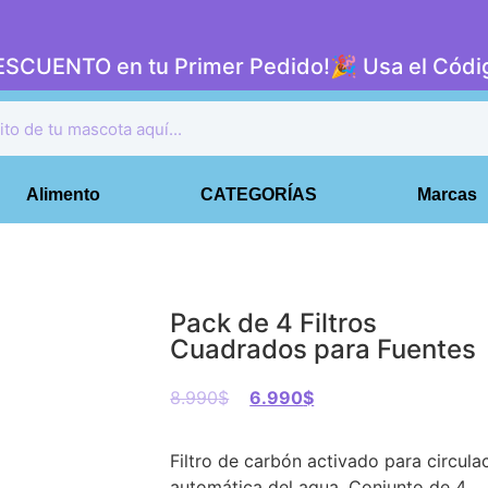
DESCUENTO en tu Primer Pedido!🎉 Usa el Có
Alimento
CATEGORÍAS
Marcas
Pack de 4 Filtros
Cuadrados para Fuentes
8.990
$
6.990
$
Filtro de carbón activado para circula
automática del agua.
Conjunto de 4