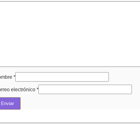
ombre
*
rreo electrónico
*