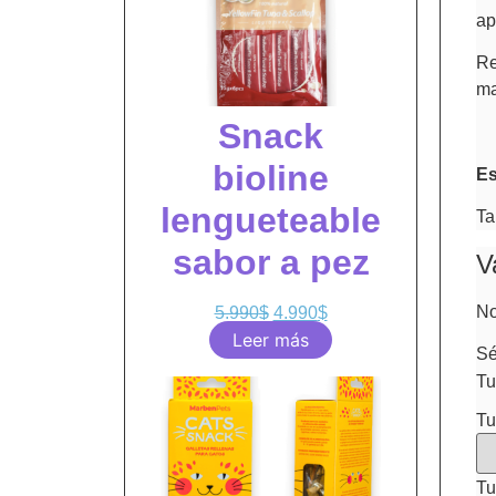
ap
Re
ma
Snack
bioline
Es
lengueteable
Ta
sabor a pez
V
No
5.990
$
4.990
$
Leer más
Sé
Tu
Tu
Tu