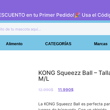
DESCUENTO en tu Primer Pedido!🎉 Usa el Có
Alimento
CATEGORÍAS
Marcas
KONG Squeezz Ball – Tall
M/L
12.990
$
11.990
$
La KONG Squeezz Ball es perfecta pa
juegos de búsqueda. Con un chirrido