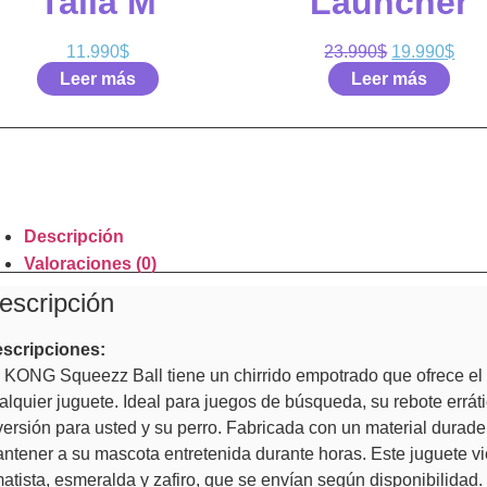
Talla M
Launcher
11.990
$
23.990
$
19.990
$
Leer más
Leer más
Descripción
Valoraciones (0)
escripción
scripciones:
 KONG Squeezz Ball tiene un chirrido empotrado que ofrece el c
alquier juguete. Ideal para juegos de búsqueda, su rebote erráti
versión para usted y su perro. Fabricada con un material durad
ntener a su mascota entretenida durante horas. Este juguete vie
atista, esmeralda y zafiro, que se envían según disponibilidad.