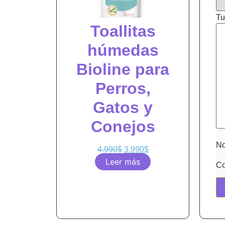
Tu
Toallitas
húmedas
Bioline para
Perros,
Gatos y
Conejos
N
4.990
$
3.990
$
Leer más
Co