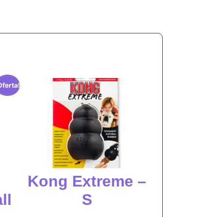
Oferta!
Kong Extreme –
ll
S