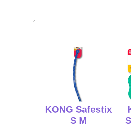
KONG Safestix
S M
S