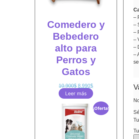
Ca
– 
Comedero y
– 
– 
Bebedero
– 
alto para
– 
– 
Perros y
se
Gatos
V
10.900
$
8.990
$
Leer más
No
¡Oferta!
Sé
Tu
Tu