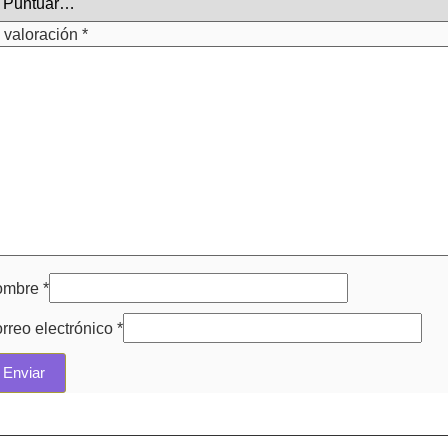
 valoración
*
ombre
*
rreo electrónico
*