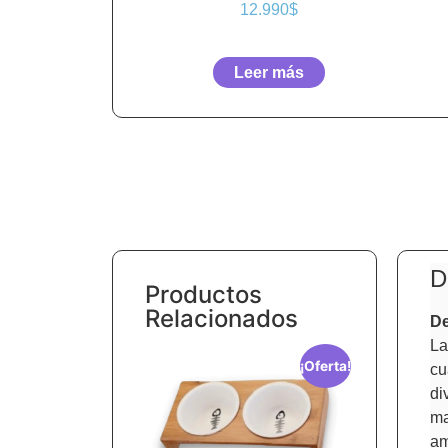
12.990
$
Leer más
D
Productos
Relacionados
De
La
¡Oferta!
cu
di
ma
am