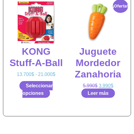
¡Oferta!
KONG
Juguete
Stuff-A-Ball
Mordedor
Zanahoria
13.700
$
-
21.000
$
Seleccionar
5.990
$
3.990
$
opciones
Leer más