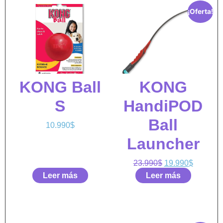
¡Oferta!
KONG Ball
KONG
S
HandiPOD
Ball
10.990
$
Launcher
23.990
$
19.990
$
Leer más
Leer más