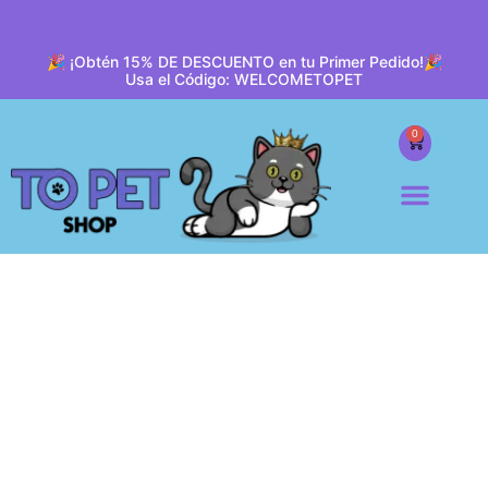
🎉 ¡Obtén 15% DE DESCUENTO en tu Primer Pedido!🎉
Usa el Código: WELCOMETOPET
0