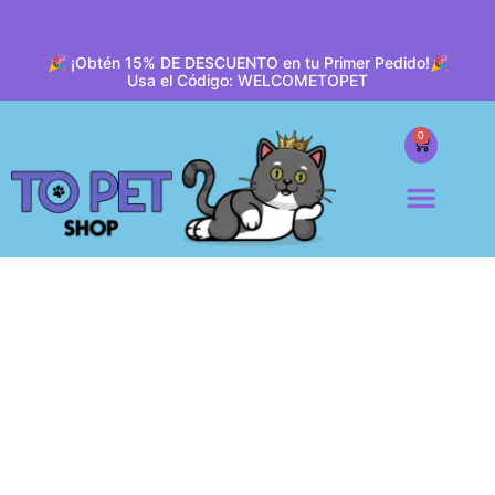
🎉 ¡Obtén 15% DE DESCUENTO en tu Primer Pedido!🎉
Usa el Código: WELCOMETOPET
0