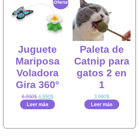
¡Oferta!
Juguete
Paleta de
Mariposa
Catnip para
Voladora
gatos 2 en
Gira 360°
1
6.990
$
4.990
$
3.990
$
Leer más
Leer más