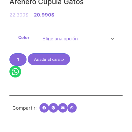
Arenero Cúpula Gatos
22.300
$
20.990
$
Color
Añadir al carrito
Compartir: