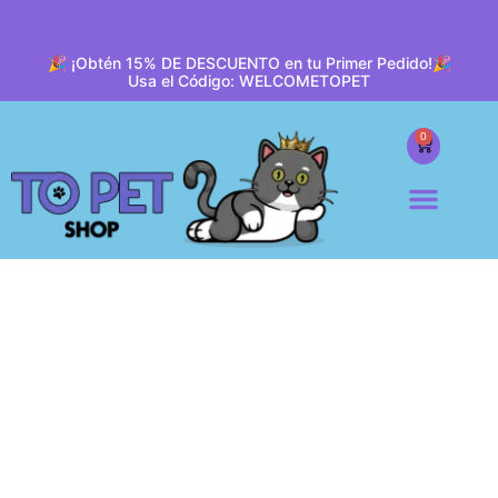
🎉 ¡Obtén 15% DE DESCUENTO en tu Primer Pedido!🎉
Usa el Código: WELCOMETOPET
0