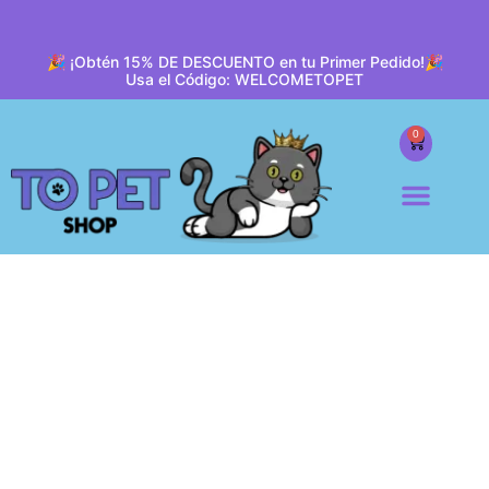
🎉 ¡Obtén 15% DE DESCUENTO en tu Primer Pedido!🎉
Usa el Código: WELCOMETOPET
0