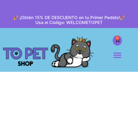
🎉 ¡Obtén 15% DE DESCUENTO en tu Primer Pedido!🎉
Usa el Código: WELCOMETOPET
0