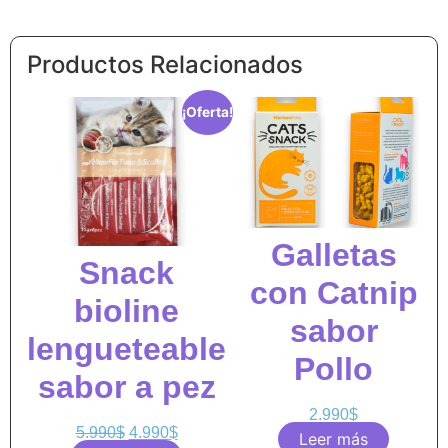
Productos Relacionados
¡Oferta!
Galletas
Snack
con Catnip
bioline
sabor
lengueteable
Pollo
sabor a pez
2.990
$
5.990
$
4.990
$
Leer más