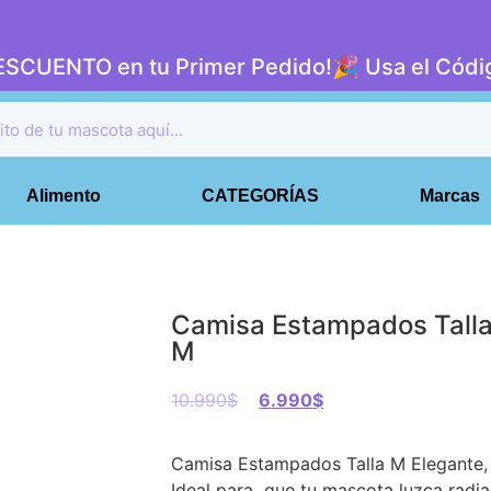
DESCUENTO en tu Primer Pedido!🎉 Usa el Có
Alimento
CATEGORÍAS
Marcas
Camisa Estampados Tall
M
10.990
$
6.990
$
Camisa Estampados Talla M Elegante,
Ideal para que tu mascota luzca radia