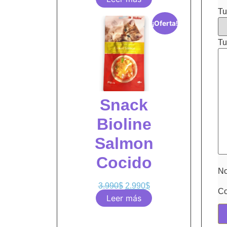
Tu
¡Oferta!
Tu
Snack
Bioline
Salmon
Cocido
N
3.990
$
2.990
$
Co
Leer más