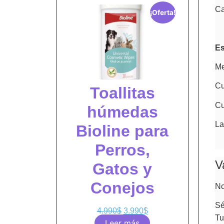
Ca
¡Oferta!
Es
Me
Cu
Toallitas
Cu
húmedas
La
Bioline para
Perros,
V
Gatos y
Conejos
No
Sé
4.990
$
3.990
$
Tu
Leer más