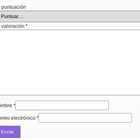
 puntuación
 valoración
*
ombre
*
rreo electrónico
*