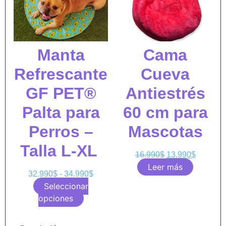
Manta
Cama
Refrescante
Cueva
GF PET®
Antiestrés
Palta para
60 cm para
Perros –
Mascotas
Talla L-XL
16.990
$
13.990
$
Leer más
32.990
$
-
34.990
$
Seleccionar
opciones