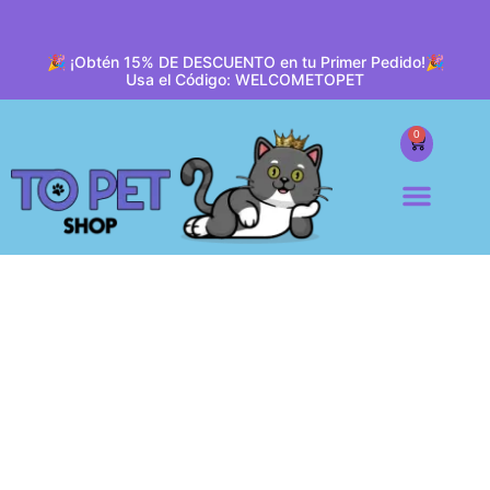
🎉 ¡Obtén 15% DE DESCUENTO en tu Primer Pedido!🎉
Usa el Código: WELCOMETOPET
0