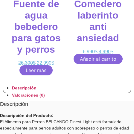
Fuente de
Comedero
agua
laberinto
bebedero
anti
para gatos
ansiedad
y perros
6.990
$
4.990
$
Añadir al carrito
26.300
$
22.990
$
Leer más
Descripción
Valoraciones (0)
Descripción
Descripción del Producto:
El Alimento para Perros BELCANDO Finest Light está formulado
especialmente para perros adultos con sobrepeso o perros de edad