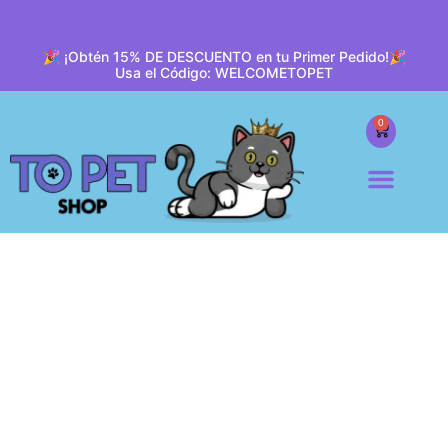
🎉 ¡Obtén 15% DE DESCUENTO en tu Primer Pedido!🎉
Usa el Código: WELCOMETOPET
0